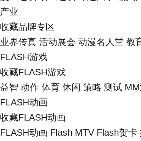
产业
收藏
品牌专区
业界传真
活动展会
动漫名人堂
教
FLASH游戏
收藏
FLASH游戏
益智
动作
体育
休闲
策略
测试
M
FLASH动画
收藏
FLASH动画
FLASH动画
Flash MTV
Flash贺卡