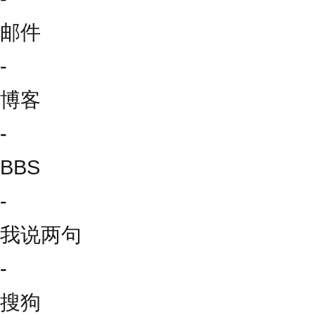
邮件
-
博客
-
BBS
-
我说两句
-
搜狗