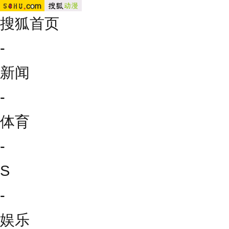
搜狐首页
-
新闻
-
体育
-
S
-
娱乐