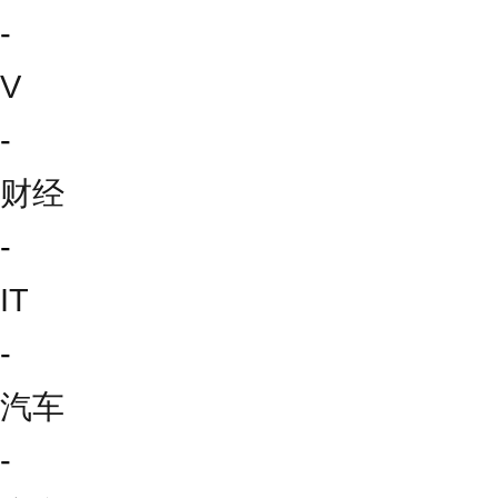
-
V
-
财经
-
IT
-
汽车
-